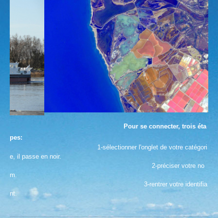
Pour se connecter, trois éta
pes:
1-sélectionner l'onglet de votre catégori
e, il passe en noir.
2-préciser votre no
m.
3-rentrer votre identifia
nt.